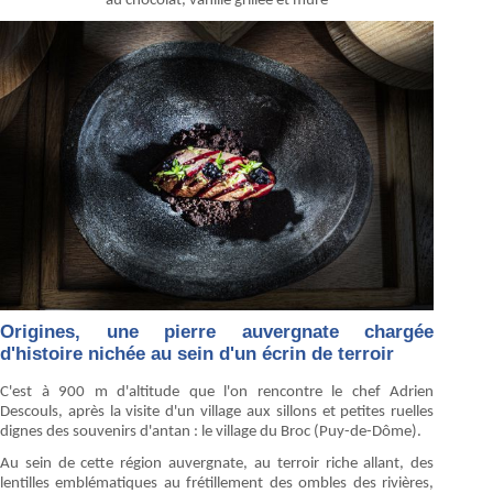
au chocolat, vanille grillée et mûre
Origines, une pierre auvergnate chargée
d'histoire nichée au sein d'un écrin de terroir
C'est à 900 m d'altitude que l'on rencontre le chef Adrien
Descouls, après la visite d'un village aux sillons et petites ruelles
dignes des souvenirs d'antan : le village du Broc (Puy-de-Dôme).
Au sein de cette région auvergnate, au terroir riche allant, des
lentilles emblématiques au frétillement des ombles des rivières,