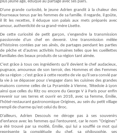
plus jeune âge, éduqué au partage avec ses pairs.
D'une grande curiosité, le jeune Adrien grandit à la chaleur des
fourneaux tenus par les femmes de sa famille. Il regarde, il goûte,
il lit les recettes, il éduque son palais aux mets préparés avec
amour, authenticité de sa grand-mère Lisette.
De cette curiosité de petit garçon, s'engendre la transmission
passionnée d'un chef en devenir. Une transmission mêlée
d'histoires contées par ses aînés, de partages pendant les parties
de pêche et d'autres activités humaines telles que les cueillettes
familiales des beaux produits de sa région tant aimée.
C'est grâce à tous ces ingrédients qu'il devient le chef audacieux,
pugnace, amoureux de son terroir, des Hommes et des Femmes
de sa région ; c'est grâce à cette recette de vie qu'il sera convié par
la vie à se dépasser pour s'engager dans les cuisines des grandes
maisons comme celles de La Pyramide à Vienne, Têtedoie à Lyon
ainsi que celles du Ritz ou encore du George V à Paris pour enfin
revenir sur ses terres et ouvrir en 2018, avec sa femme, Émilie,
l'hôtel-restaurant gastronomique Origines, au sein du petit village
rempli de charme qu'est celui du Broc.
D'ailleurs, Adrien Descouls ne déroge pas à ses souvenirs
d'enfance avec les femmes qui l'entourent, car le nom "Origines"
a été trouvé par sa moitié, Émilie, qui lui a soufflé ce mot qui
représente la complétude du chef, sa philosophie, ses