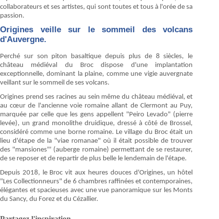
collaborateurs et ses artistes, qui sont toutes et tous à l'orée de sa
passion.
Origines veille sur le sommeil des volcans
d'Auvergne.
Perché sur son piton basaltique depuis plus de 8 siècles, le
château médiéval du Broc dispose d'une implantation
exceptionnelle, dominant la plaine, comme une vigie auvergnate
veillant sur le sommeil de ses volcans.
Origines prend ses racines au sein même du château médiéval, et
au cœur de l'ancienne voie romaine allant de Clermont au Puy,
marquée par celle que les gens appellent "Peiro Levado" (pierre
levée), un grand monolithe druidique, dressé à côté de Brossel,
considéré comme une borne romaine. Le village du Broc était un
lieu d'étape de la "viae romanae" où il était possible de trouver
des "mansiones"' (auberge romaine) permettant de se restaurer,
de se reposer et de repartir de plus belle le lendemain de l'étape.
Depuis 2018, le Broc vit aux heures douces d'Origines, un hôtel
"Les Collectionneurs" de 6 chambres raffinées et contemporaines,
élégantes et spacieuses avec une vue panoramique sur les Monts
du Sancy, du Forez et du Cézallier.
Partagez l'inspiration