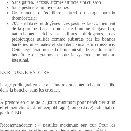
Sans gluten, lactose, arômes artificiels ni cuisson
Sans pesticides ni mycotoxines
Contribuent à l’équilibre naturel du corps humain
(homéostasie)
70% de fibres bifidogènes : ces pastilles bio contiennent
de la gomme d’acacia bio et de l’inuline d’agave bio,
naturellement riches en fibres bifidogènes, des
prébiotiques utilisés comme substrats par les bonnes
bactéries intestinales et stimulant ainsi leur croissance.
Cette régénération de la flore intestinale est donc très
bénéfique et notamment pour le système immunitaire
intestinal.
LE RITUEL BIEN-ÊTRE
Usage perlingual en laissant fondre doucement chaque pastille
dans la bouche, sans les croquer.
À prendre en cure de 21 jours minimum pour bénéficier d’un
effet bien-être ou d’un rééquilibrage (homéostasie) potentialisé
par le CBD.
Recommandation : 4 pastilles maximum par jour. Pour les
femmes enceintes et les enfants, demander un avis médical.