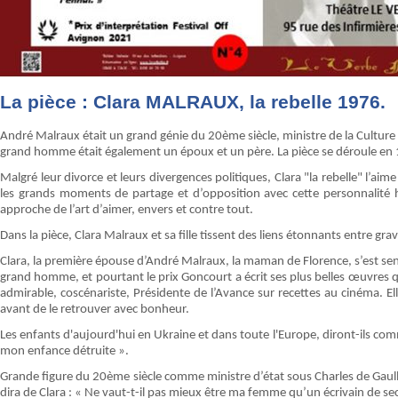
La pièce : Clara MALRAUX, la rebelle 1976.
André Malraux était un grand génie du 20ème siècle, ministre de la Culture
grand homme était également un époux et un père. La pièce se déroule e
Malgré leur divorce et leurs divergences politiques, Clara "la rebelle" l’aime
les grands moments de partage et d’opposition avec cette personnalité h
approche de l’art d’aimer, envers et contre tout.
Dans la pièce, Clara Malraux et sa fille tissent des liens étonnants entre gra
Clara, la première épouse d’André Malraux, la maman de Florence, s’est s
grand homme, et pourtant le prix Goncourt a écrit ses plus belles œuvres qua
admirable, coscénariste, Présidente de l’Avance sur recettes au cinéma. 
avant de le retrouver avec bonheur.
Les enfants d'aujourd'hui en Ukraine et dans toute l'Europe, diront-ils comm
mon enfance détruite ».
Grande figure du 20ème siècle comme ministre d’état sous Charles de Gaulle
dira de Clara : « Ne vaut-t-il pas mieux être ma femme qu’un écrivain de se