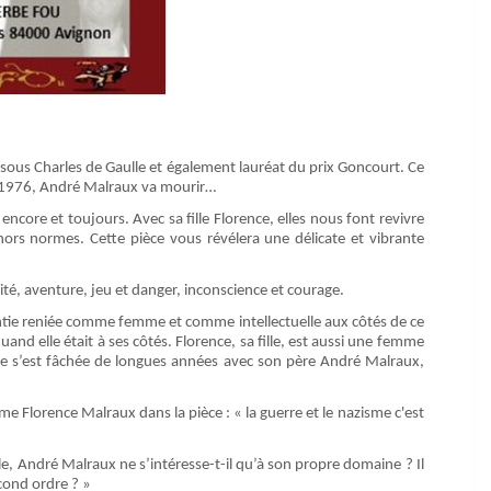
 sous Charles de Gaulle et également lauréat du prix Goncourt. Ce
n 1976, André Malraux va mourir…
 encore et toujours. Avec sa fille Florence, elles nous font revivre
ors normes. Cette pièce vous révélera une délicate et vibrante
vité, aventure, jeu et danger, inconscience et courage.
entie reniée comme femme et comme intellectuelle aux côtés de ce
nd elle était à ses côtés. Florence, sa fille, est aussi une femme
Elle s’est fâchée de longues années avec son père André Malraux,
e Florence Malraux dans la pièce : « la guerre et le nazisme c'est
, André Malraux ne s’intéresse-t-il qu’à son propre domaine ? Il
cond ordre ? »