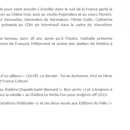
 pour venir ensuite s’installer dans le sud de la France après la
gnon au Chêne Noir, puis au studio Pygmalion et au cours Florent.
aul Zennacker, Geneviève de Kermabon, Olivier Nolin, Catherine
t
présenté au CDN de Montreuil dans le cadre du
Marathon
ine Serreau dans 18 ans après qu’à l’Opéra. Nathalie présente
 Anne
de François Mitterrand et anime des ateliers de théâtre à
d’un ailleurs » (2018). Le dernier : Toi en Automne, Moi en Hiver
t France Culture
 au théâtre Chapelle Saint-Bernard (« Bon anniv ») et à Avignon à
x la rebelle » au théâtre Le Verbe Fou pour Avignon off 2022.
iations théâtrales ») et ses deux essais aux Editions du Félin («