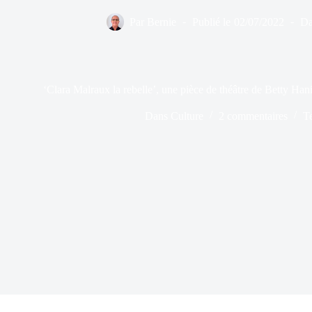
Par
Bernie
Publié le
02/07/2022
Da
‘Clara Malraux la rebelle’, une pièce de théâtre de Betty H
Dans
Culture
2 commentaires
T