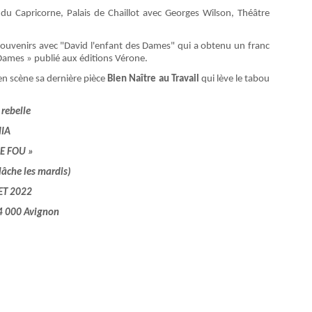
 Capricorne, Palais de Chaillot avec Georges Wilson, Théâtre
ouvenirs avec "David l'enfant des Dames" qui a obtenu un franc
 Dames » publié aux éditions Vérone.
 en scène sa dernière pièce
Bien Naître au Travail
qui lève le tabou
 rebelle
NIA
BE FOU »
lâche les mardis)
ET 2022
84 000 Avignon