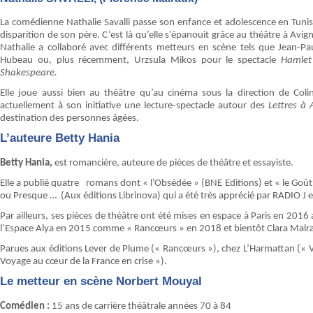
La comédienne Nathalie Savalli passe son enfance et adolescence en Tunisie
disparition de son père. C’est là qu’elle s’épanouit grâce au théâtre à Avi
Nathalie a collaboré avec différents metteurs en scène tels que Jean-P
Hubeau ou, plus récemment, Urzsula Mikos pour le spectacle
Hamle
Shakespeare.
Elle joue aussi bien au théâtre qu’au cinéma sous la direction de Col
actuellement à son initiative une lecture-spectacle autour des
Lettres à
destination des personnes âgées.
L’auteure Betty Hania
Betty Hania,
est romancière, auteure de pièces de théâtre et essayiste.
Elle a publié quatre romans dont « l’Obsédée » (BNE Editions) et « le Goût 
ou Presque … (Aux éditions Librinova) qui a été très apprécié par RADIO J e
Par ailleurs, ses pièces de théâtre ont été mises en espace à Paris en 2016
l’Espace Alya en 2015 comme « Rancœurs » en 2018 et bientôt Clara Malrau
Parues aux éditions Lever de Plume (« Rancœurs »), chez L’Harmattan (« Var
Voyage au cœur de la France en crise »).
Le metteur en scène Norbert Mouyal
Comédien :
15 ans de carrière théâtrale années 70 à 84