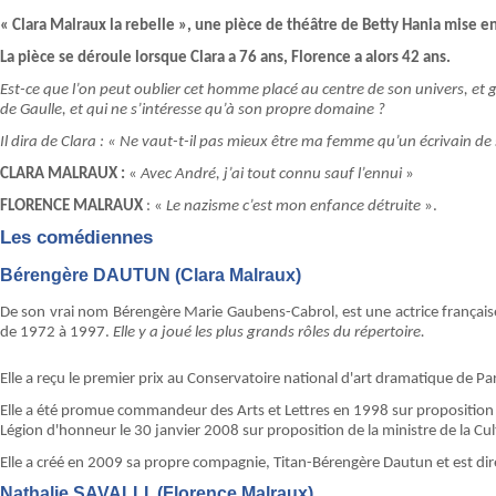
« Clara Malraux la rebelle », une pièce de théâtre de Betty Hania mise 
La pièce se déroule lorsque Clara a 76 ans, Florence a alors 42 ans.
Est-ce que l’on peut oublier cet homme placé au centre de son univers, et 
de Gaulle, et qui ne s’intéresse qu’à son propre domaine ?
Il dira de Clara : « Ne vaut-t-il pas mieux être ma femme qu’un écrivain de
CLARA MALRAUX :
«
Avec André, j’ai tout connu sauf l’ennui
»
FLORENCE MALRAUX
: «
Le nazisme c’est mon enfance détruite
».
Les comédiennes
Bérengère DAUTUN (Clara Malraux)
De son vrai nom Bérengère Marie Gaubens-Cabrol, est une actrice français
de 1972 à 1997.
Elle y a joué les plus grands rôles du répertoire.
Elle a reçu le premier prix au Conservatoire national d'art dramatique de Par
Elle a été promue commandeur des Arts et Lettres en 1998 sur proposition de
Légion d'honneur le 30 janvier 2008 sur proposition de la ministre de la Cul
Elle a créé en 2009 sa propre compagnie, Titan-Bérengère Dautun et est dir
Nathalie SAVALLI, (Florence Malraux)