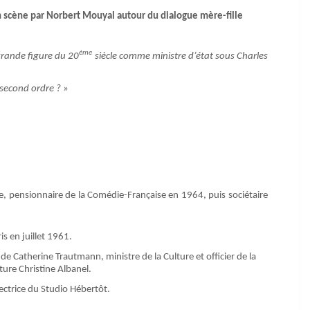
en scène par Norbert Mouyal autour du dialogue mère-fille
ème
grande figure du 20
siècle comme ministre d’état sous Charles
 second ordre ? »
e, pensionnaire de la Comédie-Française en 1964, puis sociétaire
is en juillet 1961.
 Catherine Trautmann, ministre de la Culture et officier de la
ture Christine Albanel.
ectrice du Studio Hébertôt.