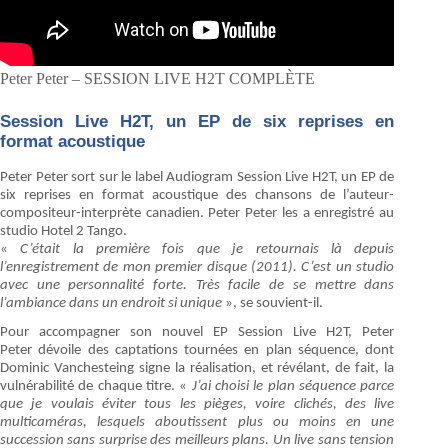
Peter Peter – SESSION LIVE H2T COMPLÈTE
Session Live H2T, un EP de six reprises en
format acoustique
Peter Peter sort sur le label Audiogram Session Live H2T, un EP de
six reprises en format acoustique des chansons de l’auteur-
compositeur-interprète canadien. Peter Peter les a enregistré au
studio Hotel 2 Tango.
«
C’était la première fois que je retournais là depuis
l’enregistrement de mon premier disque (2011). C’est un studio
avec une personnalité forte. Très facile de se mettre dans
l’ambiance dans un endroit si unique
», se souvient-il.
Pour accompagner son nouvel EP Session Live H2T, Peter
Peter dévoile des captations tournées en plan séquence, dont
Dominic Vanchesteing signe la réalisation, et révélant, de fait, la
vulnérabilité de chaque titre. «
J’ai choisi le plan séquence parce
que je voulais éviter tous les pièges, voire clichés, des live
multicaméras, lesquels aboutissent plus ou moins en une
succession sans surprise des meilleurs plans. Un live sans tension