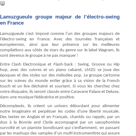
😸
Lamuzgueule groupe majeur de l’électro-swing
en France
Lamuzgueule s’est imposé comme l’un des groupes majeurs de
l’électro-swing en France. Avec des tournées françaises et
européennes, ainsi que leur présence sur les meilleures
compilations aux côtés de stars du genre sur le label Wagram, ils
sont devenus le groupe à ne pas manquer !
Entre Clash Electronique et Flash-back : Swing, Groove ou Hip
hop, avec des cuivres et un piano cabaret, LMZG se joue des
époques et des styles sur des mélodies pop. Le groupe cartonne
sur les scènes du monde entier grâce à sa vision de la French
touch et un live déchainé et souriant. Si vous les cherchez chez
votre disquaire, ils seront classés entre Caravane Palace et Deluxe,
dans une musique fédératrice et positive.
Décomplexés, ils créent un univers débordant pour alimenter
notre imaginaire et perpétuer les codes d'une liberté musicale.
Des textes en Anglais et en Français, chantés ou rappés, par un
duo à la Bonnie and Clyde accompagné par un saxophoniste
survolté et un pianiste bondissant qui s’enflamment, en passant
par les mashups des samples d’un multi instrumentiste qui assure