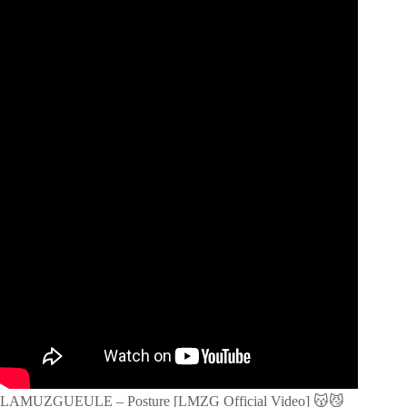
LAMUZGUEULE – Posture [LMZG Official Video] 😽😼