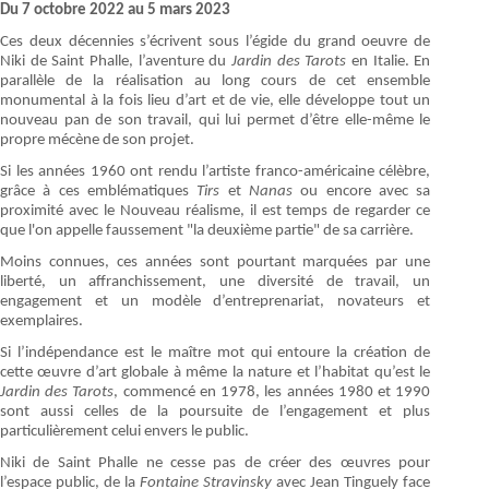
Du 7 octobre 2022 au 5 mars 2023
Ces deux décennies s’écrivent sous l’égide du grand oeuvre de
Niki de Saint Phalle, l’aventure du
Jardin des Tarots
en Italie. En
parallèle de la réalisation au long cours de cet ensemble
monumental à la fois lieu d’art et de vie, elle développe tout un
nouveau pan de son travail, qui lui permet d’être elle-même le
propre mécène de son projet.
Si les années 1960 ont rendu l’artiste franco-américaine célèbre,
grâce à ces emblématiques
Tirs
et
Nanas
ou encore avec sa
proximité avec le Nouveau réalisme, il est temps de regarder ce
que l'on appelle faussement "la deuxième partie" de sa carrière.
Moins connues, ces années sont pourtant marquées par une
liberté, un affranchissement, une diversité de travail, un
engagement et un modèle d’entreprenariat, novateurs et
exemplaires.
Si l’indépendance est le maître mot qui entoure la création de
cette œuvre d’art globale à même la nature et l’habitat qu’est le
Jardin des Tarots
, commencé en 1978, les années 1980 et 1990
sont aussi celles de la poursuite de l’engagement et plus
particulièrement celui envers le public.
Niki de Saint Phalle ne cesse pas de créer des œuvres pour
l’espace public, de la
Fontaine Stravinsky
avec Jean Tinguely face