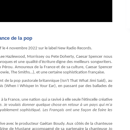
ance de la pop
f le 4 novembre 2022 sur le label New Radio Records.
 Lee Hazlewood, Morrissey ou Pete Doherty, Caesar Spencer nous
roques et une qualité d’écriture digne des meilleurs songwriters.
au Pérou. Amoureux de la France et de sa culture, Caesar Spencer
owie, The Smiths…), et une certaine sophistication française.
nt de la pop pastorale britannique (Isn't That What Jimi Said), au
is (When I Whisper In Your Ear), en passant par des ballades de
a France, une nation qui a ravivé à elle seule l'étincelle créative
e. Je voulais donner quelque chose en retour à un pays qui m'a
royablement sophistiqué. Les Français ont une façon de faire les
itive avec le producteur Gaétan Boudy. Aux côtés de la chanteuse
Felzine de Mustang accompagné de sa partenaire la chanteuse Jo