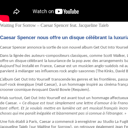
Waiting For Sorrow – Caesar Spencer feat. Jacqueline Taïeb
Caesar Spencer nous offre un disque célébrant la luxuri
Caesar Spencer annonce la sortie de son nouvel album Get Out Into Yoursel
Dans la lignée des auteurs-compositeurs classiques, comme Scott Walker,
offre un disque célébrant la luxuriance de la pop avec des arrangements ba
Aujourd’hui installé en France, Caesar est un musicien anglo-suédois né 
parvient à mélanger ses influences rock anglo-saxonnes (The Kinks, David B
L’album Get Out Into Yourself transcende les genres et les frontières, passa
surf-rock énergique (Hail Caesar), à un hommage inspiré au cinéma frança
crooner cosmique évoquant David Bowie (Requiem).
Mais surtout, Get Out Into Yourself est avant tout un hommage affectueux à l
de Caesar. «
Ce disque est tout simplement une lettre d'amour à la Franc
tant offert. Et je voulais mettre en lumière cet art musical français inc
choses qui me paraît inégalée et bizarrement pas si connue à l’étranger.
»
Une fois établi à Paris, Caesar a commencé à enregistrer au Studio La Fug
Jacqueline Taïeb (sur Waiting for Sorrow), on retrouve également Jean 