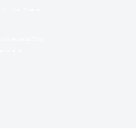
022
Dans
Musique
w avec Jacqueline Taïeb
ecture
4 min