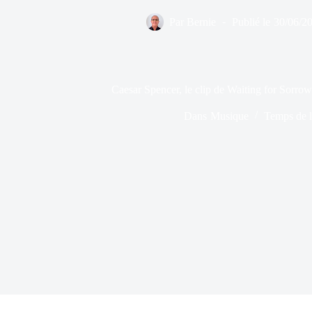
Par
Bernie
Publié le
30/06/2
Caesar Spencer, le clip de Waiting for Sorro
Dans
Musique
Temps de l