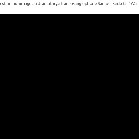
est un hommage au dramaturge franco-anglophone Samuel Beckett ("Waiti