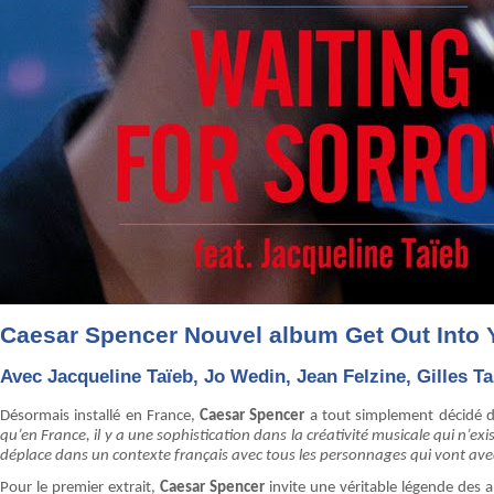
Caesar Spencer Nouvel album Get Out Into 
Avec Jacqueline Taïeb, Jo Wedin, Jean Felzine, Gilles T
Désormais installé en France,
Caesar Spencer
a tout simplement décidé d'
qu’en France, il y a une sophistication dans la créativité musicale qui n’exi
déplace dans un contexte français avec tous les personnages qui vont avec. 
Pour le premier extrait,
Caesar Spencer
invite une véritable légende des