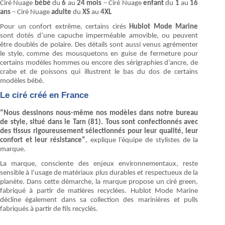
Ciré Nuage
bébé
du
6
au
24 mois
– Ciré Nuage
enfant
du
1
au
16
ans
– Ciré Nuage
adulte
du
XS
au
4XL
Pour un confort extrême, certains cirés
Hublot Mode Marine
sont dotés d’une capuche imperméable amovible, ou peuvent
être doublés de polaire. Des détails sont aussi venus agrémenter
le style, comme des mousquetons en guise de fermeture pour
certains modèles hommes ou encore des sérigraphies d’ancre, de
crabe et de poissons qui illustrent le bas du dos de certains
modèles bébé.
Le ciré créé en France
“Nous dessinons nous-même nos modèles dans notre bureau
de style, situé dans le Tarn (81). Tous sont confectionnés avec
des tissus rigoureusement sélectionnés pour leur qualité, leur
confort et leur résistance”
, explique l’équipe de stylistes de la
marque.
La marque, consciente des enjeux environnementaux, reste
sensible à l’usage de matériaux plus durables et respectueux de la
planète. Dans cette démarche, la marque propose un ciré green,
fabriqué à partir de matières recyclées. Hublot Mode Marine
décline également dans sa collection des marinières et pulls
fabriqués à partir de fils recyclés.