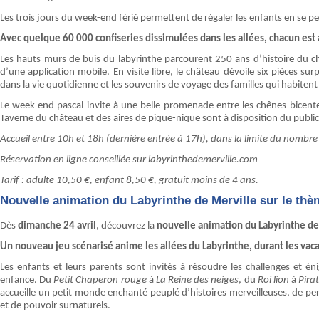
Les trois jours du week-end férié permettent de régaler les enfants en se p
Avec quelque 60 000 confiseries dissimulées dans les allées, chacun est a
Les hauts murs de buis du labyrinthe parcourent 250 ans d’histoire du c
d’une application mobile. En visite libre, le château dévoile six pièces su
dans la vie quotidienne et les souvenirs de voyage des familles qui habiten
Le week-end pascal invite à une belle promenade entre les chênes bicente
Taverne du château et des aires de pique-nique sont à disposition du public
Accueil entre 10h et 18h (dernière entrée à 17h), dans la limite du nombre
Réservation en ligne conseillée sur labyrinthedemerville.com
Tarif : adulte 10,50 €, enfant 8,50 €, gratuit moins de 4 ans.
Nouvelle animation du Labyrinthe de Merville sur le th
Dès
dimanche 24 avril
, découvrez la
nouvelle animation du Labyrinthe de
Un nouveau jeu scénarisé anime les allées du Labyrinthe, durant les vac
Les enfants et leurs parents sont invités à résoudre les challenges et 
enfance. Du
Petit Chaperon rouge
à
La Reine des neiges
, du
Roi lion
à
Pira
accueille un petit monde enchanté peuplé d’histoires merveilleuses, de p
et de pouvoir surnaturels.