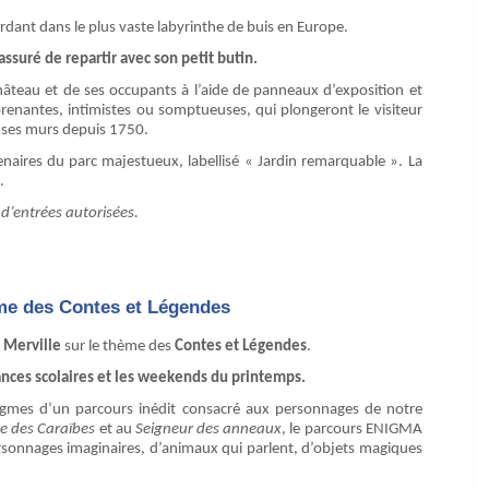
erdant dans le plus vaste labyrinthe de buis en Europe.
ssuré de repartir avec son petit butin.
hâteau et de ses occupants à l’aide de panneaux d’exposition et
rprenantes, intimistes ou somptueuses, qui plongeront le visiteur
t ses murs depuis 1750.
naires du parc majestueux, labellisé « Jardin remarquable ». La
.
 d’entrées autorisées.
ème des Contes et Légendes
 Merville
sur le thème des
Contes et Légendes
.
ances scolaires et les weekends du printemps.
énigmes d’un parcours inédit consacré aux personnages de notre
te des Caraïbes
et au
Seigneur des anneaux
, le parcours ENIGMA
ersonnages imaginaires, d’animaux qui parlent, d’objets magiques