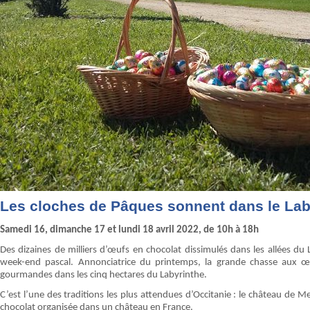
Les cloches de Pâques sonnent dans le Laby
Samedi 16, dimanche 17 et lundi 18 avril 2022, de 10h à 18h
Des dizaines de milliers d’œufs en chocolat dissimulés dans les allées du 
week-end pascal. Annonciatrice du printemps, la grande chasse aux œu
gourmandes dans les cinq hectares du Labyrinthe.
C’est l’une des traditions les plus attendues d’Occitanie : le château de M
chocolat organisée dans un château en France.