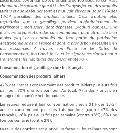
Lucie Basch, co-fondatrice et présidente de Too Good To Go
“Il est
choquant de constater que 41% des Français jettent des produits
laitiers et que les jeunes sont les mauvais élèves puisque 61% des
18-24 gaspillent des produits laitiers. C’est d’autant plus
regrettable que ce gaspillage provient majoritairement de
négligence : moisissure, date dépassée, produits oubliés… Une
meilleure organisation des consommateurs permettrait de bien
moins gaspiller ces produits qui font partie du patrimoine
gastronomique de la France et dont la production nécessite bien
des ressources. À travers son Pacte sur les Dates de
Consommation, Too Good To Go et les signataires s’attachent à
transformer les habitudes des consommateurs ».
Consommation et gaspillage chez les Français
Consommation des produits laitiers
47% des Français consomment des produits laitiers plusieurs fois
par jour, 30% une fois par jour. Au total, 97% des Français en
mangent de manière hebdomadaire.
Les jeunes réduisent leur consommation : seuls 31% des 18-24
ans en consomment plusieurs fois par jour (contre 47% des
Français), 28% plusieurs fois par semaine (contre 18%), 8% une
fois par semaine (contre 2%).
La taille des portions est a priori un facteur : les célibataires sont