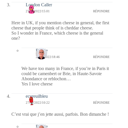
London Caller
27/03/2022/15:01
RÉPONDRE
Here in UK, if you mention cheese in general, the first
cheese that people think of is cheddar cheese.
So I wonder in France, which cheese is the general
one?
Bernie
29/03/2022/18:46
RÉPONDRE
We have too many in France, if you’re in Paris it
could be camenbert or Brie, in Haute-Savoie
Abondance or reblochon…
Yes I love cheese
ecureuilbleu
27/03/2022/10:22
RÉPONDRE
C’est vrai que j’en jette aussi, parfois. Bon dimanche !
Bernie