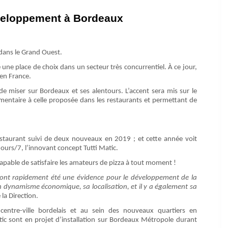
éveloppement à Bordeaux
r dans le Grand Ouest.
 une place de choix dans un secteur très concurrentiel. À ce jour,
 en France.
e miser sur Bordeaux et ses alentours. L’accent sera mis sur le
entaire à celle proposée dans les restaurants et permettant de
estaurant suivi de deux nouveaux en 2019 ; et cette année voit
jours/7, l’innovant concept Tutti Matic.
 capable de satisfaire les amateurs de pizza à tout moment !
ie ont rapidement été une évidence pour le développement de la
on dynamisme économique, sa localisation, et il y a également sa
 la Direction.
 centre-ville bordelais et au sein des nouveaux quartiers en
tic sont en projet d’installation sur Bordeaux Métropole durant