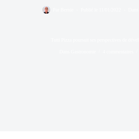
Par
Bernie
Publié le
11/01/2022
Dans
Tutti Pizza poursuit ses perspectives de dé
Dans
Gastronomie
4 commentaires