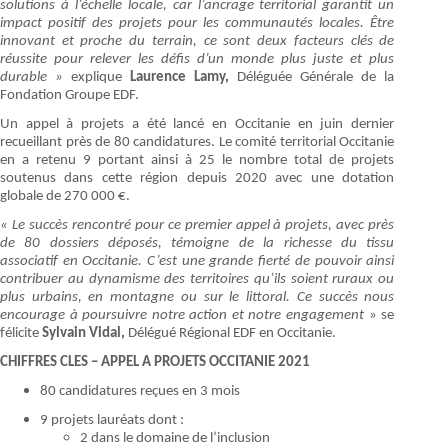
solutions à l’échelle locale, car l’ancrage territorial garantit un
impact positif des projets pour les communautés locales. Être
innovant et proche du terrain, ce sont deux facteurs clés de
réussite pour relever les défis d’un monde plus juste et plus
durable »
explique
Laurence Lamy,
Déléguée Générale de la
Fondation Groupe EDF.
Un appel à projets a été lancé en Occitanie en juin dernier
recueillant près de 80 candidatures. Le comité territorial Occitanie
en a retenu 9 portant ainsi à 25 le nombre total de projets
soutenus dans cette région depuis 2020 avec une dotation
globale de 270 000 €.
« Le succès rencontré pour ce premier appel à projets, avec près
de 80 dossiers déposés, témoigne de la richesse du tissu
associatif en Occitanie. C’est une grande fierté de pouvoir ainsi
contribuer au dynamisme des territoires qu’ils soient ruraux ou
plus urbains, en montagne ou sur le littoral. Ce succès nous
encourage à poursuivre notre action et notre engagement
» se
félicite
Sylvain Vidal,
Délégué Régional EDF en Occitanie.
CHIFFRES CLES – APPEL A PROJETS OCCITANIE 2021
80 candidatures reçues en 3 mois
9 projets lauréats dont :
2 dans le domaine de l’inclusion