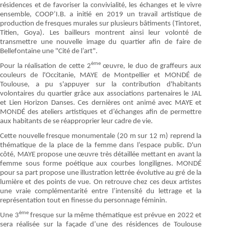
résidences et de favoriser la convivialité, les échanges et le vivre
ensemble, COOP’I.B. a initié en 2019 un travail artistique de
production de fresques murales sur plusieurs bâtiments (Tintoret,
Titien, Goya). Les bailleurs montrent ainsi leur volonté de
transmettre une nouvelle image du quartier afin de faire de
Bellefontaine une "Cité de l’art".
ème
Pour la réalisation de cette 2
œuvre, le duo de graffeurs aux
couleurs de l'Occitanie, MAYE de Montpellier et MONDÉ de
Toulouse, a pu s'appuyer sur la contribution d'habitants
volontaires du quartier grâce aux associations partenaires le JAL
et Lien Horizon Danses. Ces dernières ont animé avec MAYE et
MONDÉ des ateliers artistiques et d’échanges afin de permettre
aux habitants de se réapproprier leur cadre de vie.
Cette nouvelle fresque monumentale (20 m sur 12 m) reprend la
thématique de la place de la femme dans l’espace public. D'un
côté, MAYE propose une œuvre très détaillée mettant en avant la
femme sous forme poétique aux courbes longilignes. MONDÉ
pour sa part propose une illustration lettrée évolutive au gré de la
lumière et des points de vue. On retrouve chez ces deux artistes
une vraie complémentarité entre l’intensité du lettrage et la
représentation tout en finesse du personnage féminin.
ème
Une 3
fresque sur la même thématique est prévue en 2022 et
sera réalisée sur la façade d’une des résidences de Toulouse