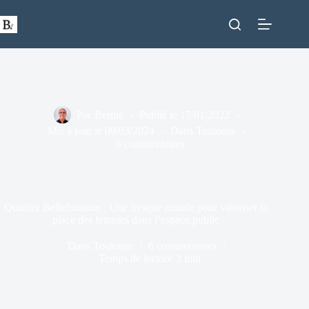
Passer
au
contenu
Par
Bernie
Publié le
17/01/2022
Mis à jour le
09/03/2024
Dans
Toulouse
6 commentaires
Quartier Bellefontaine : Une fresque murale pour valoriser la
place des femmes dans l’espace public
Dans
Toulouse
6 commentaires
Temps de lecture
3 min