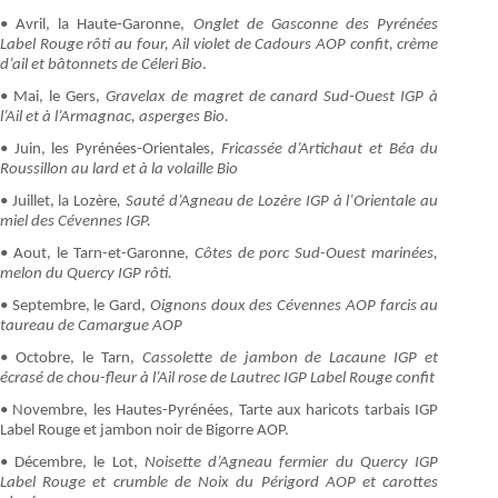
• Avril, la Haute-Garonne,
Onglet de Gasconne des Pyrénées
Label Rouge rôti au four, Ail violet de Cadours AOP confit, crème
d’ail et bâtonnets de Céleri Bio
.
• Mai, le Gers,
Gravelax de magret de canard Sud-Ouest IGP à
l’Ail et à l’Armagnac, asperges Bio.
• Juin, les Pyrénées-Orientales,
Fricassée d’Artichaut et Béa du
Roussillon au lard et à la volaille Bio
• Juillet, la Lozère
, Sauté d’Agneau de Lozère IGP à l’Orientale au
miel des Cévennes IGP.
• Aout, le Tarn-et-Garonne,
Côtes de porc Sud-Ouest marinées,
melon du Quercy IGP rôti.
• Septembre, le Gard,
Oignons doux des Cévennes AOP farcis au
taureau de Camargue AOP
• Octobre, le Tarn,
Cassolette de jambon de Lacaune IGP et
écrasé de chou-fleur à l’Ail rose de Lautrec IGP Label Rouge confit
• Novembre, les Hautes-Pyrénées, Tarte aux haricots tarbais IGP
Label Rouge et jambon noir de Bigorre AOP.
• Décembre, le Lot,
Noisette d’Agneau fermier du Quercy IGP
Label Rouge et crumble de Noix du Périgord AOP et carottes