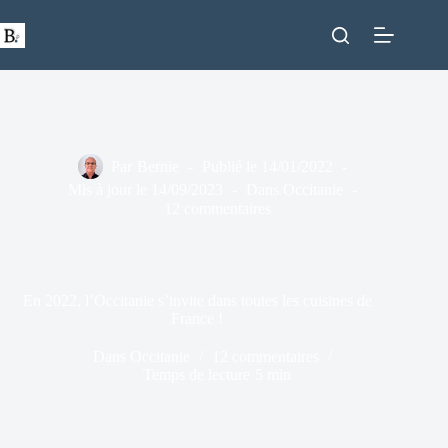
Passer
au
contenu
Par
Bernie
Publié le
14/01/2022
Mis à jour le
14/09/2023
Dans
Occitanie
12 commentaires
En 2022, l’Occitanie s’invite dans toutes les cuisines de
France !
Dans
Occitanie
12 commentaires
Temps de lecture
5 min