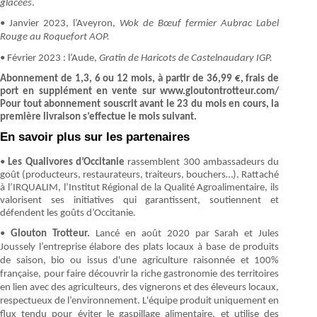
glacées
.
• Janvier 2023, l’Aveyron,
Wok de
Bœuf
fermier Aubrac Label
Rouge au Roquefort AOP.
• Février 2023 : l’Aude,
Gratin de Haricots de Castelnaudary IGP.
Abonnement de 1,3, 6 ou 12 mois, à partir de 36,99 €, frais de
port en supplément en vente sur www.gloutontrotteur.com/
Pour tout abonnement souscrit avant le 23 du mois en cours, la
première livraison s’effectue le mois suivant.
En savoir plus sur les partenaires
•
Les Qualivores d’Occitanie
rassemblent 300 ambassadeurs du
goût (producteurs, restaurateurs, traiteurs, bouchers…). Rattaché
à l’IRQUALIM, l’Institut Régional de la Qualité Agroalimentaire, ils
valorisent ses initiatives qui garantissent, soutiennent et
défendent les goûts d’Occitanie.
•
Glouton Trotteur.
Lancé en
août
2020 par Sarah et Jules
Joussely l’entreprise élabore des plats locaux à base de produits
de saison, bio ou issus d'une agriculture raisonnée et 100%
française, pour faire découvrir la riche gastronomie des territoires
en lien avec des agriculteurs, des vignerons et des ︎éleveurs locaux,
respectueux de l’environnement. L'︎équipe produit uniquement en
flux tendu pour éviter le gaspillage alimentaire, et utilise des