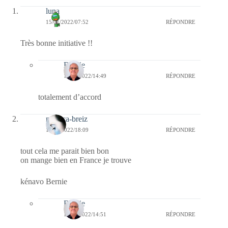
luna
15/01/2022/07:52
RÉPONDRE
Très bonne initiative !!
Bernie
16/01/2022/14:49
RÉPONDRE
totalement d’accord
monica-breiz
14/01/2022/18:09
RÉPONDRE
tout cela me parait bien bon
on mange bien en France je trouve
kénavo Bernie
Bernie
16/01/2022/14:51
RÉPONDRE