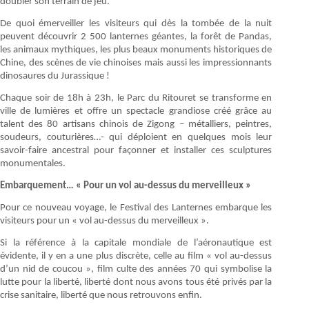
doubler son terrain de jeu.
De quoi émerveiller les visiteurs qui dès la tombée de la nuit
peuvent découvrir 2 500 lanternes géantes, la forêt de Pandas,
les animaux mythiques, les plus beaux monuments historiques de
Chine, des scènes de vie chinoises mais aussi les impressionnants
dinosaures du Jurassique !
Chaque soir de 18h à 23h, le Parc du Ritouret se transforme en
ville de lumières et offre un spectacle grandiose créé grâce au
talent des 80 artisans chinois de Zigong – métalliers, peintres,
soudeurs, couturières…- qui déploient en quelques mois leur
savoir-faire ancestral pour façonner et installer ces sculptures
monumentales.
Embarquement… « Pour un vol au-dessus du merveilleux »
Pour ce nouveau voyage, le Festival des Lanternes embarque les
visiteurs pour un « vol au-dessus du merveilleux ».
Si la référence à la capitale mondiale de l’aéronautique est
évidente, il y en a une plus discrète, celle au film « vol au-dessus
d’un nid de coucou », film culte des années 70 qui symbolise la
lutte pour la liberté, liberté dont nous avons tous été privés par la
crise sanitaire, liberté que nous retrouvons enfin.