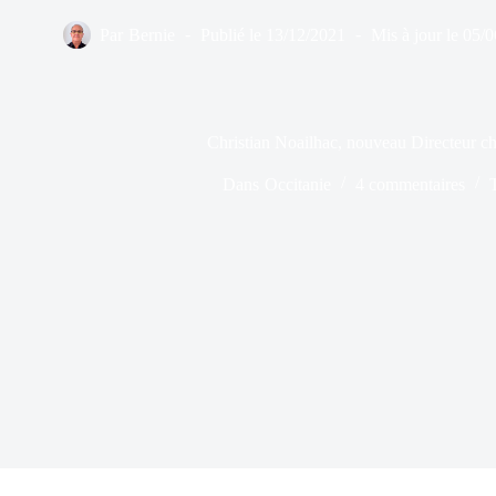
Par
Bernie
Publié le
13/12/2021
Mis à jour le
05/0
Christian Noailhac, nouveau Directeu
Dans
Occitanie
4 commentaires