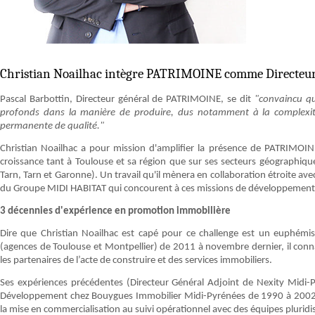
Christian Noailhac intègre PATRIMOINE comme Directeur de
Pascal Barbottin, Directeur général de PATRIMOINE, se dit
"convaincu qu
profonds dans la manière de produire, dus notamment à la complexité 
permanente de qualité."
Christian Noailhac a pour mission d'amplifier la présence de PATRIMOI
croissance tant à Toulouse et sa région que sur ses secteurs géographiqu
Tarn, Tarn et Garonne). Un travail qu'il mènera en collaboration étroite a
du Groupe MIDI HABITAT qui concourent à ces missions de développement
3 décennies d'expérience en promotion immobilière
Dire que Christian Noailhac est capé pour ce challenge est un euphémis
(agences de Toulouse et Montpellier) de 2011 à novembre dernier, il connai
les partenaires de l’acte de construire et des services immobiliers.
Ses expériences précédentes (Directeur Général Adjoint de Nexity Midi
Développement chez Bouygues Immobilier Midi-Pyrénées de 1990 à 2002)
la mise en commercialisation au suivi opérationnel avec des équipes pluridis