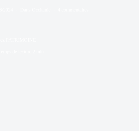
6/2024
Dans
Occitanie
4 commentaires
r chez PATRIMOINE
Temps de lecture
2 min