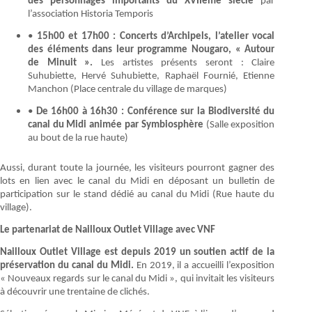
des personnages importants du XVIIeme siècle
par
l’association Historia Temporis
•
15h00 et 17h00 : Concerts d’Archipels, l’atelier vocal
des éléments dans leur programme Nougaro, « Autour
de Minuit ».
Les artistes présents seront : Claire
Suhubiette, Hervé Suhubiette, Raphaël Fournié, Etienne
Manchon (Place centrale du village de marques)
•
De 16h00 à 16h30 : Conférence sur la Biodiversité du
canal du Midi animée par Symbiosphère
(Salle exposition
au bout de la rue haute)
Aussi, durant toute la journée, les visiteurs pourront gagner des
lots en lien avec le canal du Midi en déposant un bulletin de
participation sur le stand dédié au canal du Midi (Rue haute du
village).
Le partenariat de Nailloux Outlet Village avec VNF
Nailloux Outlet Village est depuis 2019 un soutien actif de la
préservation du canal du Midi.
En 2019, il a accueilli l’exposition
« Nouveaux regards sur le canal du Midi », qui invitait les visiteurs
à découvrir une trentaine de clichés.