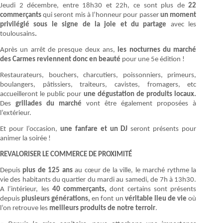
Jeudi 2 décembre, entre 18h30 et 22h, ce sont plus de
22
commerçants
qui seront mis à l’honneur pour passer
un moment
privilégié sous le signe de la joie et du partage
avec les
toulousains
.
Après un arrêt de presque deux ans,
les nocturnes du marché
des Carmes reviennent donc en beauté
pour une 5e édition !
Restaurateurs, bouchers, charcutiers, poissonniers, primeurs,
boulangers, pâtissiers, traiteurs, cavistes, fromagers, etc
accueilleront le public pour
une dégustation de produits locaux.
Des
grillades du marché
vont être également proposées à
l’extérieur.
Et pour l’occasion,
une fanfare et un DJ
seront présents pour
animer la soirée !
REVALORISER LE COMMERCE DE PROXIMITÉ
Depuis
plus de 125 ans
au cœur de la ville, le marché rythme la
vie des habitants du quartier du mardi au samedi, de 7h à 13h30.
A l’intérieur, les
40 commerçants,
dont certains sont présents
depuis
plusieurs générations,
en font un
véritable lieu de vie
où
l’on retrouve les
meilleurs produits de notre terroir
.