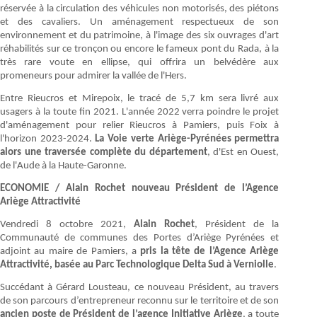
réservée à la circulation des véhicules non motorisés, des piétons
et des cavaliers. Un aménagement respectueux de son
environnement et du patrimoine, à l'image des six ouvrages d'art
réhabilités sur ce tronçon ou encore le fameux pont du Rada, à la
très rare voute en ellipse, qui offrira un belvédère aux
promeneurs pour admirer la vallée de l'Hers.
Entre Rieucros et Mirepoix, le tracé de 5,7 km sera livré aux
usagers à la toute fin 2021. L'année 2022 verra poindre le projet
d'aménagement pour relier Rieucros à Pamiers, puis Foix à
l'horizon 2023-2024.
La Voie verte Ariège-Pyrénées permettra
alors une traversée complète du département
, d'Est en Ouest,
de l'Aude à la Haute-Garonne.
ECONOMIE / Alain Rochet nouveau Président de l’Agence
Ariège Attractivité
Vendredi 8 octobre 2021,
Alain Rochet
, Président de la
Communauté de communes des Portes d’Ariège Pyrénées et
adjoint au maire de Pamiers, a
pris la tête de l’Agence Ariège
Attractivité, basée au Parc Technologique Delta Sud à Verniolle
.
Succédant à Gérard Lousteau, ce nouveau Président, au travers
de son parcours d’entrepreneur reconnu sur le territoire et de son
ancien poste de Président de l’agence Initiative Ariège
, a toute