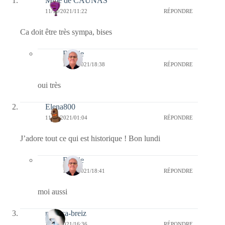
Mme de CAUNAS
11/10/2021/11:22
RÉPONDRE
Ca doit être très sympa, bises
Bernie
11/10/2021/18:38
RÉPONDRE
oui très
Elena800
11/10/2021/01:04
RÉPONDRE
J’adore tout ce qui est historique ! Bon lundi
Bernie
11/10/2021/18:41
RÉPONDRE
moi aussi
monica-breiz
10/10/2021/16:36
RÉPONDRE