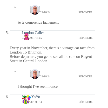
Bernie
07/09/2021/18:24
RÉPONDRE
je te comprends facilement
London Caller
03/09/2021/13:05
RÉPONDRE
Every year in November, there’s a vintage car race from
London To Brighton.
Before departure, you get to see all the cars on Regent
Street in Central London.
Bernie
07/09/2021/18:24
RÉPONDRE
I thought I’ve seen it once
MemeYoYo
03/09/2021/09:34
RÉPONDRE