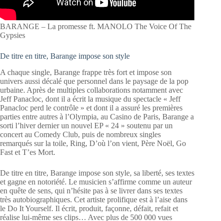
BARANGE – La promesse ft. MANOLO The Voice Of The
Gypsies
De titre en titre, Barange impose son style
A chaque single, Barange frappe très fort et impose son
univers aussi décalé que personnel dans le paysage de la pop
urbaine. Après de multiples collaborations notamment avec
Jeff Panacloc, dont il a écrit la musique du spectacle « Jeff
Panacloc perd le contrôle » et dont il a assuré les premières
parties entre autres à l’Olympia, au Casino de Paris, Barange a
sorti l’hiver dernier un nouvel EP « 24 » soutenu par un
concert au Comedy Club, puis de nombreux singles
remarqués sur la toile, Ring, D’où l’on vient, Père Noël, Go
Fast et T’es Mort.
De titre en titre, Barange impose son style, sa liberté, ses textes
et gagne en notoriété. Le musicien s’affirme comme un auteur
en quête de sens, qui n’hésite pas à se livrer dans ses textes
très autobiographiques. Cet artiste prolifique est à l’aise dans
le Do It Yourself. Il écrit, produit, façonne, défait, refait et
réalise lui-même ses clips… Avec plus de 500 000 vues