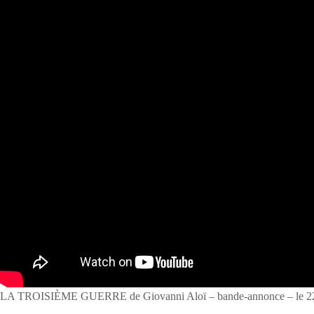
LA TROISIÈME GUERRE de Giovanni Aloï – bande-annonce – le 22