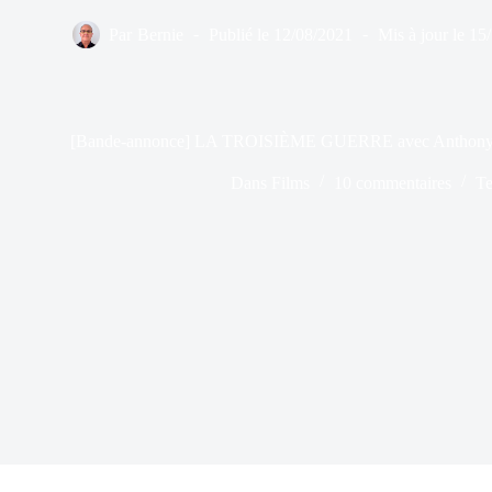
Par
Bernie
Publié le
12/08/2021
Mis à jour le
15
[Bande-annonce] LA TROISIÈME GUERRE avec Anthony Ba
Dans
Films
10 commentaires
Te