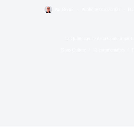
Par
Bernie
Publié le
01/07/2021
Da
La Quintessence de la Couleur par C
Dans
Culture
12 commentaires
T