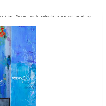
blira à Saint-Gervais dans la continuité de son summer-art-trip,