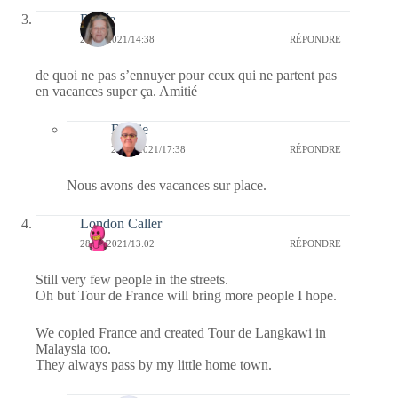
Renée
28/06/2021/14:38
RÉPONDRE
de quoi ne pas s’ennuyer pour ceux qui ne partent pas
en vacances super ça. Amitié
Bernie
28/06/2021/17:38
RÉPONDRE
Nous avons des vacances sur place.
London Caller
28/06/2021/13:02
RÉPONDRE
Still very few people in the streets.
Oh but Tour de France will bring more people I hope.
We copied France and created Tour de Langkawi in
Malaysia too.
They always pass by my little home town.