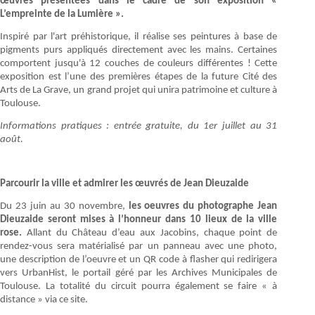
œuvres présentées dans le cadre de son exposition «
L’empreinte de la Lumière ».
Inspiré par l'art préhistorique, il réalise ses peintures à base de
pigments purs appliqués directement avec les mains. Certaines
comportent jusqu'à 12 couches de couleurs différentes ! Cette
exposition est l’une des premières étapes de la future Cité des
Arts de La Grave, un grand projet qui unira patrimoine et culture à
Toulouse.
Informations pratiques : entrée gratuite, du 1er juillet au 31
août.
Parcourir la ville et admirer les œuvrés de Jean Dieuzaide
Du 23 juin au 30 novembre,
les oeuvres du photographe Jean
Dieuzaide seront mises à l’honneur dans 10 lieux de la ville
rose.
Allant du Château d’eau aux Jacobins, chaque point de
rendez-vous sera matérialisé par un panneau avec une photo,
une description de l’oeuvre et un QR code à flasher qui redirigera
vers UrbanHist, le portail géré par les Archives Municipales de
Toulouse. La totalité du circuit pourra également se faire « à
distance » via ce site.