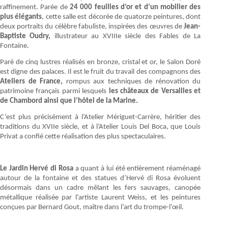
raffinement. Parée de
24 000 feuilles d’or et d’un mobilier des
plus élégants
, cette salle est décorée de quatorze peintures, dont
deux portraits du célèbre fabuliste, inspirées des œuvres de
Jean-
Baptiste Oudry,
illustrateur au XVIIIe siècle des Fables de La
Fontaine.
Paré de cinq lustres réalisés en bronze, cristal et or, le Salon Doré
est digne des palaces. Il est le fruit du travail des compagnons des
Ateliers de France,
rompus aux techniques de rénovation du
patrimoine français parmi lesquels
les châteaux de Versailles et
de Chambord ainsi que l’hôtel de la Marine.
C’est plus précisément à l’Atelier Mériguet-Carrère, héritier des
traditions du XVIIe siècle, et à l’Atelier Louis Del Boca, que Louis
Privat a confié cette réalisation des plus spectaculaires.
Le Jardin Hervé di Rosa
a quant à lui été entièrement réaménagé
autour de la fontaine et des statues d’Hervé di Rosa évoluent
désormais dans un cadre mêlant les fers sauvages, canopée
métallique réalisée par l’artiste Laurent Weiss, et les peintures
conçues par Bernard Gout, maître dans l’art du trompe-l’œil.