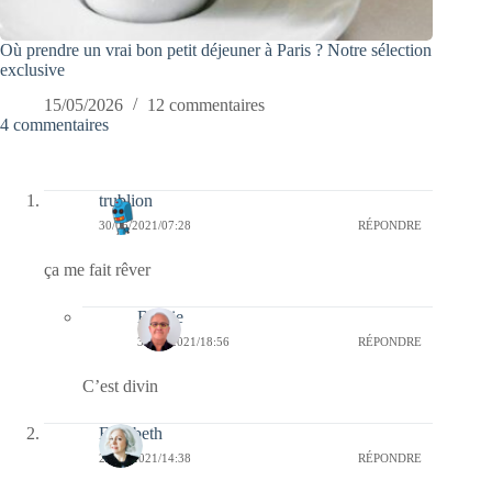
Où prendre un vrai bon petit déjeuner à Paris ? Notre sélection
exclusive
15/05/2026
12 commentaires
4 commentaires
trublion
30/06/2021/07:28
RÉPONDRE
ça me fait rêver
Bernie
30/06/2021/18:56
RÉPONDRE
C’est divin
Elisabeth
29/06/2021/14:38
RÉPONDRE