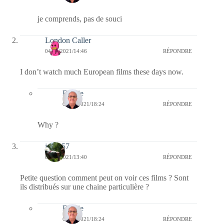
je comprends, pas de souci
London Caller
04/05/2021/14:46
RÉPONDRE
I don’t watch much European films these days now.
Bernie
04/05/2021/18:24
RÉPONDRE
Why ?
jazzy57
04/05/2021/13:40
RÉPONDRE
Petite question comment peut on voir ces films ? Sont
ils distribués sur une chaine particulière ?
Bernie
04/05/2021/18:24
RÉPONDRE