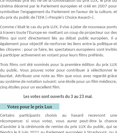
Ce nouveau prix est né de la combinaison du prix LUX, le prix du
cinéma décerné par le Parlement européen et créé en 2007 pour
symboliser l’engagement du Parlement en faveur de la culture, et
du prix du public de l’EFA («People’s Choice Award»).
Comme c’était le cas du prix LUX, il vise à jeter de nouveaux ponts
à travers toute l’Europe en mettant un coup de projecteur sur des
films qui sont directement liés au débat public européen. Il a
également pour objectif de renforcer les liens entre la politique et
les citoyens : pour ce faire, les spectateurs européens sont invités
à participer activement en votant pour leurs films préférés.
Trois films ont été nominés pour la première édition du prix LUX
du public. Vous pouvez voter pour contribuer à sélectionner le
lauréat. Attribuez une note au film que vous avez regardé grâce
au système de notation suivant: une étoile pour un film médiocre,
cinq étoiles pour un excellent film.
Les votes sont ouverts du 3 au 23 mai.
Certains participants choisis au hasard recevront une
récompense: si vous votez, vous aurez peut-être la chance
d’assister à la cérémonie de remise du prix LUX du public, qui se
tiendra le 9 juin 2021 au Parlement européen à Strasbourg, ou à