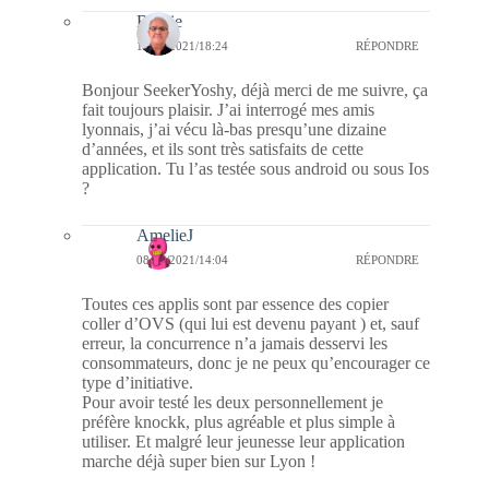
Bernie
12/05/2021/18:24
RÉPONDRE
Bonjour SeekerYoshy, déjà merci de me suivre, ça
fait toujours plaisir. J’ai interrogé mes amis
lyonnais, j’ai vécu là-bas presqu’une dizaine
d’années, et ils sont très satisfaits de cette
application. Tu l’as testée sous android ou sous Ios
?
AmelieJ
08/06/2021/14:04
RÉPONDRE
Toutes ces applis sont par essence des copier
coller d’OVS (qui lui est devenu payant ) et, sauf
erreur, la concurrence n’a jamais desservi les
consommateurs, donc je ne peux qu’encourager ce
type d’initiative.
Pour avoir testé les deux personnellement je
préfère knockk, plus agréable et plus simple à
utiliser. Et malgré leur jeunesse leur application
marche déjà super bien sur Lyon !