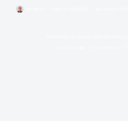
Par
Bernie
Publié le
19/05/2021
Mis à jour le
19/1
Replantation du canal du midi sélectionnée p
Dans
Occitanie
6 commentaires