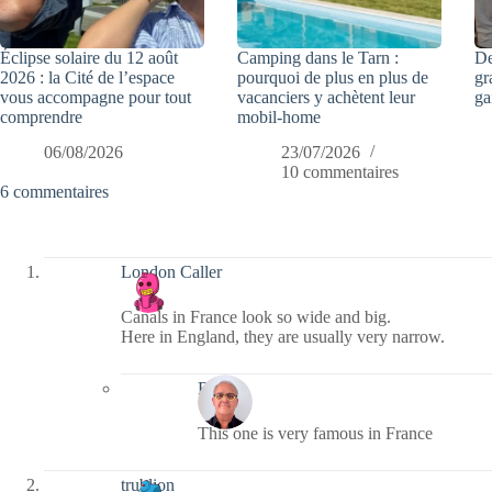
Éclipse solaire du 12 août
Camping dans le Tarn :
De
2026 : la Cité de l’espace
pourquoi de plus en plus de
gr
vous accompagne pour tout
vacanciers y achètent leur
ga
comprendre
mobil-home
06/08/2026
23/07/2026
10 commentaires
6 commentaires
London Caller
Canals in France look so wide and big.
Here in England, they are usually very narrow.
Bernie
This one is very famous in France
trublion