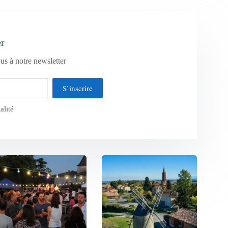
er
us à notre newsletter
S’inscrire
alité