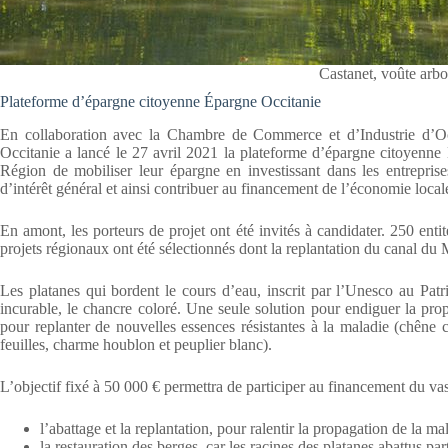
Castanet, voûte ar
Plateforme d’épargne citoyenne Épargne Occitanie
En collaboration avec la Chambre de Commerce et d’Industrie d’Oc
Occitanie a lancé le 27 avril 2021 la plateforme d’épargne citoyenne 
Région de mobiliser leur épargne en investissant dans les entreprise
d’intérêt général et ainsi contribuer au financement de l’économie local
En amont, les porteurs de projet ont été invités à candidater. 250 ent
projets régionaux ont été sélectionnés dont la replantation du canal du
Les platanes qui bordent le cours d’eau, inscrit par l’Unesco au Pa
incurable, le chancre coloré. Une seule solution pour endiguer la pro
pour replanter de nouvelles essences résistantes à la maladie (chêne ch
feuilles, charme houblon et peuplier blanc).
L’objectif fixé à 50 000 € permettra de participer au financement du va
l’abattage et la replantation, pour ralentir la propagation de la 
la restauration des berges, car les racines des platanes abattus par