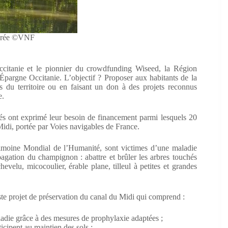
borée ©VNF
citanie et le pionnier du crowdfunding Wiseed, la Région
Épargne Occitanie. L’objectif ? Proposer aux habitants de la
s du territoire ou en faisant un don à des projets reconnus
e.
ités ont exprimé leur besoin de financement parmi lesquels 20
 Midi, portée par Voies navigables de France.
trimoine Mondial de l’Humanité, sont victimes d’une maladie
pagation du champignon : abattre et brûler les arbres touchés
evelu, micocoulier, érable plane, tilleul à petites et grandes
ste projet de préservation du canal du Midi qui comprend :
maladie grâce à des mesures de prophylaxie adaptées ;
ticipent au maintien des sols ;