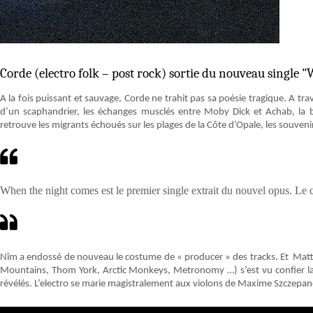
Corde (electro folk – post rock) sortie du nouveau single
A la fois puissant et sauvage, Corde ne trahit pas sa poésie tragique. A tr
d’un scaphandrier, les échanges musclés entre Moby Dick et Achab, la ba
retrouve les migrants échoués sur les plages de la Côte d’Opale, les souveni
When the night comes est le premier single extrait du nouvel opus. Le cli
Nîm a endossé de nouveau le costume de « producer » des tracks. Et Matt 
Mountains, Thom York, Arctic Monkeys, Metronomy …) s’est vu confier la
révélés. L’electro se marie magistralement aux violons de Maxime Szczepanek