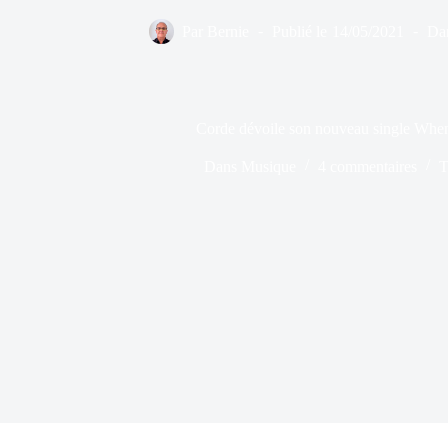
Par
Bernie
Publié le
14/05/2021
Da
Corde dévoile son nouveau single When
Dans
Musique
4 commentaires
T