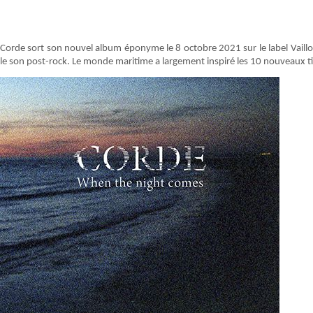
Corde sort son nouvel album éponyme le 8 octobre 2021 sur le label Vailloline
le son post-rock. Le monde maritime a largement inspiré les 10 nouveaux t