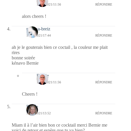
14/04/2021/11:56
RÉPONDRE
alors cheers !
monica-breiz
13/04/2021/17:44
RÉPONDRE
ah je le gouterais bien ce coctail , la couleur me plait
rires
bonne soirée
kénavo Bernie
Bernie
14/04/2021/11:56
RÉPONDRE
Cheers !
Renée
13/04/2021/13:52
RÉPONDRE
Miam il à l’air bien bon ce cocktail merci Bernie me
voici de retour et espère que tu va bien?