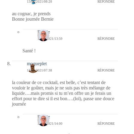
13/04/2021/08:20
RÉPONDRE
au cognac, je prends
Bonne journée Bernie
Bernie
13/04/2021/13:59
RÉPONDRE
Santé !
moqueplet
13/04/2021/07:38
RÉPONDRE
la couleur de ce cocktail, est belle, c’est tentant de
vouloir le goûter, mais je ne suis pas très mélange de
liquide….mais promis si tu m’en offre un je ferais un
effort pour te dire si il est bon….(lol), passe une douce
journée
Bernie
13/04/2021/14:00
RÉPONDRE