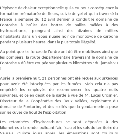
L'épisode de chaleur exceptionnelle qui a eu pour conséquence la
formation prématurée de fleurs, suivie de gel et qui a traversé la
France la semaine du 12 avril dernier, a conduit le domaine de
Fontorbe à brûler des bottes de pailles mêlées à des
hydrocarbures, plongeant ainsi des dizaines de milliers
d'habitants dans un épais nuage noir de monoxyde de carbone
pendant plusieurs heures, dans la plus totale illégalité.
Au point que les forces de l'ordre ont dû être mobilisées ainsi que
les pompiers, la route départementale traversant le domaine de
Fontorbe a dû être coupée sur plusieurs kilomètres : du jamais vu
!
Après la première nuit, 21 personnes ont été reçues aux urgences
pour avoir été intoxiquées par les fumées. Mais cela n'a pas
empêché les employés de recommencer les quatre nuits
suivantes, et ce en dépit de la garde à vue de M. Lucas Crosnier,
Directeur de la Coopérative des Deux Vallées, exploitante du
domaine de Fontorbe, et des scellés que la gendarmerie a posé
sur les cuves de fioul de l'exploitation.
Les retombées d'hydrocarbures se sont déposées à des
kilomètres à la ronde, polluant l'air, l'eau et les sols du territoire du
Vaurais. Quinze jours après, les émanations sont toujours