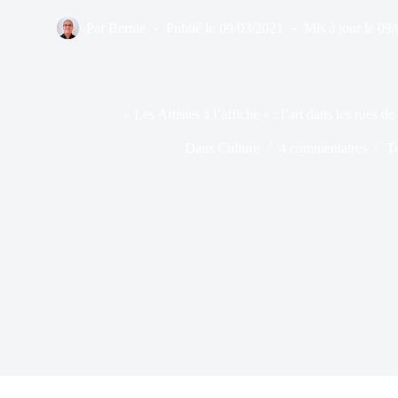
Par
Bernie
Publié le
09/03/2021
Mis à jour le
09/
« Les Artistes à l’affiche » : l’art dans les rues 
Dans
Culture
4 commentaires
T