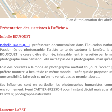
Plan d’implantation des abr
Présentation des « artistes à l’affiche »
Isabelle BOUSQUET
Isabelle BOUSQUET
, professeure-documentaliste dans l’Éducation natio
Passionnée de photographie, l’artiste tente de capturer la lumière, l
BOUSQUET ne cesse d’être étonnée, inlassablement émerveillée par le mon
photographe aime penser qu’elle ne fait pas de la photographie, mais qu’ell
Loin des courants à la mode en photographie mettant toujours l’accent 
préfère montrer la beauté de ce même monde. Plutôt que de proposer une
une sensibilité, faire voir ce qu’on ne verrait pas au premier abord…
Ses influences sont en particulier les photographes humanistes 
environnement, Henri CARTIER-BRESSON pour l’instant décisif mais auss
DUPOUY, photographe naturaliste.
Laurence LABAT