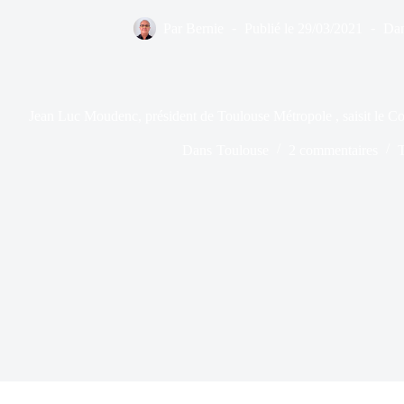
Par
Bernie
Publié le
29/03/2021
Da
Jean Luc Moudenc, président de Toulouse Métropole , saisit le C
Dans
Toulouse
2 commentaires
T