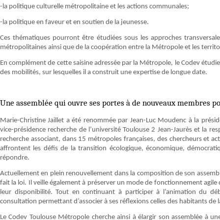
-la politique culturelle métropolitaine et les actions communales;
-la politique en faveur et en soutien de la jeunesse.
Ces thématiques pourront être étudiées sous les approches transversales
métropolitaines ainsi que de la coopération entre la Métropole et les territ
En complément de cette saisine adressée par la Métropole, le Codev étudie l
des mobilités, sur lesquelles il a construit une expertise de longue date.
Une assemblée qui ouvre ses portes à de nouveaux membres po
Marie-Christine Jaillet a été renommée par Jean-Luc Moudenc à la présid
vice-présidence recherche de l’université Toulouse 2 Jean-Jaurès et la re
recherche associant, dans 15 métropoles françaises, des chercheurs et a
affrontent les défis de la transition écologique, économique, démocratiqu
répondre.
Actuellement en plein renouvellement dans la composition de son assemblée,
fait la loi. Il veille également à préserver un mode de fonctionnement agil
leur disponibilité. Tout en continuant à participer à l’animation du d
consultation permettant d’associer à ses réflexions celles des habitants de
Le Codev Toulouse Métropole cherche ainsi à élargir son assemblée à une p