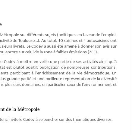
e
Métropole sur différents sujets (politiques en faveur de l’emploi,
ractivité de Toulouse…). Au total, 10 saisines et 4 autosaisines ont
lusieurs livrets. Le Codev a aussi été amené à donner son avis sur
u encore sur celui de la zone à faibles émissions (ZFE).
 le Codev à mettre en veille une partie de ses activités ainsi qu’à
tat est plutôt positif: publication de nombreuses contributions,
ts participant à l’enrichissement de la vie démocratique. En
plus grande parité et une meilleure représentation de la diversité
ns plusieurs domaines, en particulier ceux de l’environnement et
ent de la Métropole
nc invite le Codev à se pencher sur des thématiques diverses: