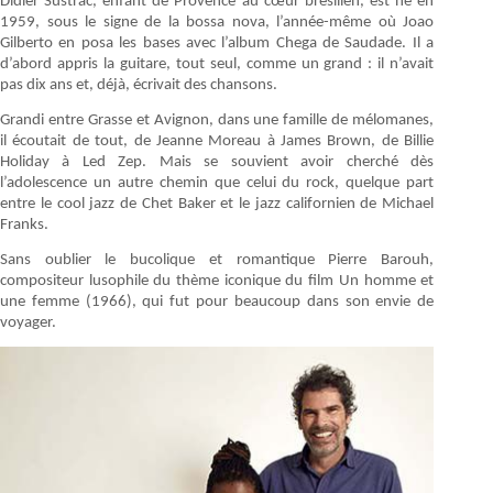
Didier Sustrac, enfant de Provence au cœur brésilien, est né en
1959, sous le signe de la bossa nova, l’année-même où Joao
Gilberto en posa les bases avec l’album Chega de Saudade. Il a
d’abord appris la guitare, tout seul, comme un grand : il n’avait
pas dix ans et, déjà, écrivait des chansons.
Grandi entre Grasse et Avignon, dans une famille de mélomanes,
il écoutait de tout, de Jeanne Moreau à James Brown, de Billie
Holiday à Led Zep. Mais se souvient avoir cherché dès
l’adolescence un autre chemin que celui du rock, quelque part
entre le cool jazz de Chet Baker et le jazz californien de Michael
Franks.
Sans oublier le bucolique et romantique Pierre Barouh,
compositeur lusophile du thème iconique du film Un homme et
une femme (1966), qui fut pour beaucoup dans son envie de
voyager.