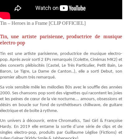
Tin – Heroes in a Frame [CLIP OFFICIEL]
Tin, une artiste parisienne, productrice de musique
electro-pop
Tin est une artiste parisienne, productrice de musique electro-
pop. Après avoir sorti 2 EPs remarqués (Colette, Cinémas MK2) et
des concerts plébiscités (Castel, Le Très Particulier, Petit Bain, Le
Baron, Le Tigre, La Dame de Canton..), elle a sorti Debut, son
premier album très remarqué.
Sa voix sensible mêle les mélodies 80s avec le souffle des années
2000. Ses chansons pop sont des vignettes qui racontent les joies
et les peines de cœur de la vie nocturne…. amours, obsessions et
désirs en boucle sur fond de synthétiseurs chillwave, de guitare
électrique et de boîte à rythme.
Un univers à découvrir, entre Chromatics, Taxi Girl & Françoise
Hardy. En 2019 elle entame la sortie d’une série de clips et de
singles electro-pop, produits par Guillaume Léglise (Fictions) et
Julien Galner (Kiddy Smile & Jabberwocky).