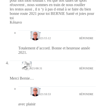
pour moi mon souhait c’est que nos salles de sport
réouvrent , nous sommes en train de nous rouiller
les restos aussi , il n ‘y à pas d emal à se faire du bien
bonne route 2021 pour toi BERNIE Santé et joies pour
toi
Kénavo
Bernie
04/01/2021/15:12
RÉPONDRE
Totalement d’accord. Bonne et heureuse année
2021.
jill bill
02/01/2021/08:31
RÉPONDRE
Merci Bernie…
Bernie
03/01/2021/10:53
RÉPONDRE
avec plaisir