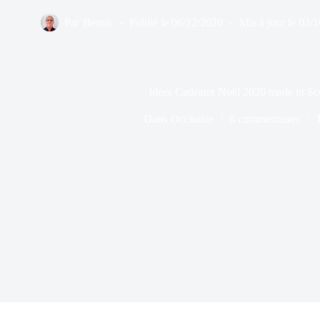
Par
Bernie
Publié le
06/12/2020
Mis à jour le
03/1
Idées Cadeaux Noël 2020 made in Sc
Dans
Occitanie
6 commentaires