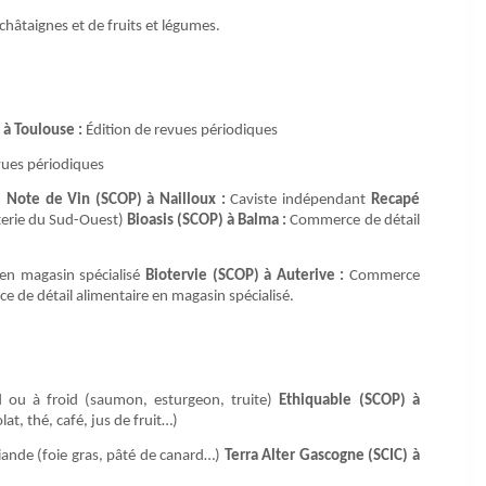
hâtaignes et de fruits et légumes.
 à Toulouse :
Édition de revues périodiques
vues périodiques
 Note de Vin (SCOP) à Nailloux :
Caviste indépendant
Recapé
terie du Sud-Ouest)
Bioasis (SCOP) à Balma :
Commerce de détail
en magasin spécialisé
Biotervie (SCOP) à Auterive :
Commerce
 de détail alimentaire en magasin spécialisé.
 ou à froid (saumon, esturgeon, truite)
Ethiquable (SCOP) à
t, thé, café, jus de fruit…)
ande (foie gras, pâté de canard…)
Terra Alter Gascogne (SCIC) à