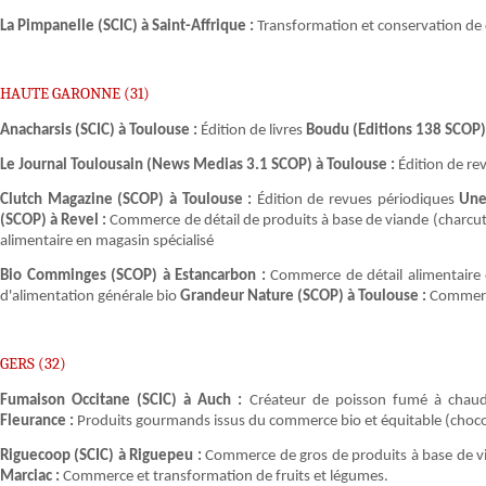
La Pimpanelle (SCIC) à Saint-Affrique :
Transformation et conservation de c
HAUTE GARONNE (31)
Anacharsis (SCIC) à Toulouse :
Édition de livres
Boudu (Editions 138 SCOP)
Le Journal Toulousain (News Medias 3.1 SCOP) à Toulouse :
Édition de re
Clutch Magazine (SCOP) à Toulouse :
Édition de revues périodiques
Une
(SCOP) à Revel :
Commerce de détail de produits à base de viande (charcu
alimentaire en magasin spécialisé
Bio Comminges (SCOP) à Estancarbon :
Commerce de détail alimentaire 
d'alimentation générale bio
Grandeur Nature (SCOP) à Toulouse :
Commerce
GERS (32)
Fumaison Occitane (SCIC) à Auch :
Créateur de poisson fumé à chaud
Fleurance :
Produits gourmands issus du commerce bio et équitable (chocola
Riguecoop (SCIC) à Riguepeu :
Commerce de gros de produits à base de vi
Marciac :
Commerce et transformation de fruits et légumes.