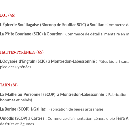
LOT (46)
L’Épicerie Souillagaise (Biocoop de Souillac SCIC) à Souillac :
Commerce de 
La P’tite Bouriane (SCIC) à Gourdon :
Commerce de détail alimentaire en ma
HAUTES-PYRÉNÉES (65)
L’Odyssée d’Engrain (SCIC) à Montredon-Labessonnié :
Pâtes bio artisana
pied des Pyrénées.
TARN (81)
La Maille au Personnel (SCOP) à Montredon-Labessonnié :
Fabrication
hommes et bébés)
La Berlue (SCOP) à Gaillac :
Fabrication de bières artisanales
Umodis (SCOP) à Castres :
Commerce d'alimentation générale bio
Terra 
de fruits et légumes.