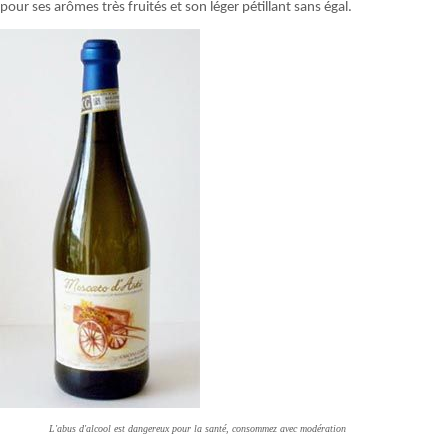
pour ses arômes très fruités et son léger pétillant sans égal.
L'abus d'alcool est dangereux pour la santé, consommez avec modération