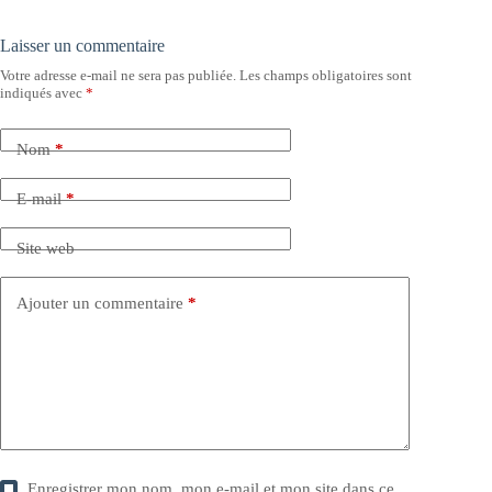
Laisser un commentaire
Votre adresse e-mail ne sera pas publiée.
Les champs obligatoires sont
indiqués avec
*
Nom
*
E-mail
*
Site web
Ajouter un commentaire
*
Enregistrer mon nom, mon e-mail et mon site dans ce