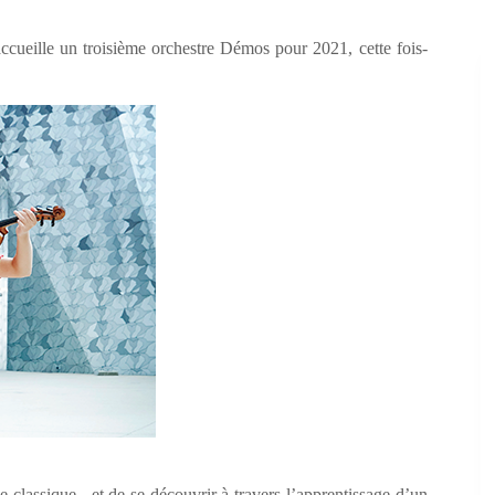
ccueille un troisième orchestre Démos pour 2021, cette fois-
ue classique, et de se découvrir à travers l’apprentissage d’un