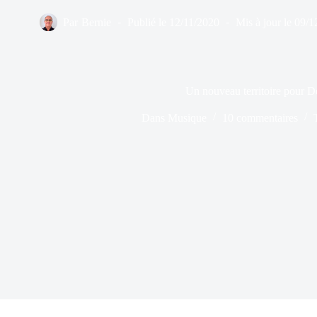
Par
Bernie
Publié le
12/11/2020
Mis à jour le
09/1
Un nouveau territoire pour 
Dans
Musique
10 commentaires