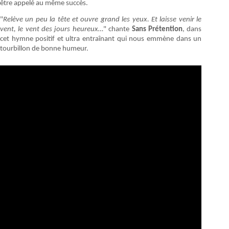
être appelé au même succès.
"
Relève un peu la tête et ouvre grand les yeux. Et laisse venir le
vent, le vent des jours heureux…
" chante
Sans Prétention
, dans
cet hymne positif et ultra entraînant qui nous emmène dans un
tourbillon de bonne humeur.