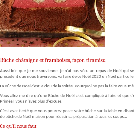
Bûche châtaigne et framboises, façon tiramisu
Aussi loin que je me souvienne, je n’ai pas vécu un repas de Noël qui se
précédent que nous traversons, va faire de ce Noël 2020 un Noël particulier,
La Bûche de Noël c’est le clou de la soirée. Pourquoi ne pas la faire vous-m
Vous allez me dire qu’une Bûche de Noël c’est compliqué à faire et que c’e
Priméal, vous n’avez plus d’excuse.
C’est avec fierté que vous pourrez poser votre bûche sur la table en disant «
de bûche de Noël maison pour réussir sa préparation à tous les coups…
Ce qu’il nous faut