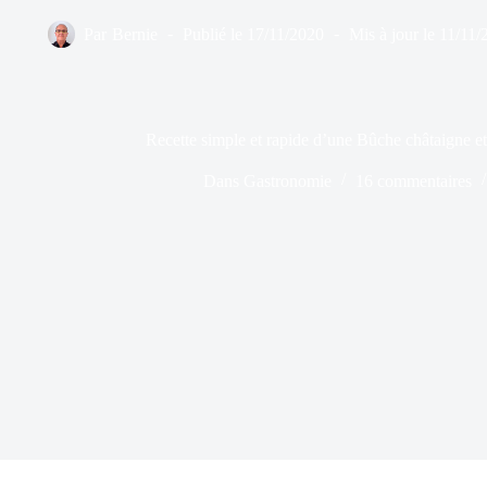
Par
Bernie
Publié le
17/11/2020
Mis à jour le
11/11/
Recette simple et rapide d’une Bûche châtaigne et
Dans
Gastronomie
16 commentaires