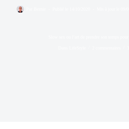
Par
Bernie
Publié le
14/10/2020
Mis à jour le
09/
Slow sex ou l’art de prendre son temps pour 
Dans
LifeStyle
2 commentaires
T