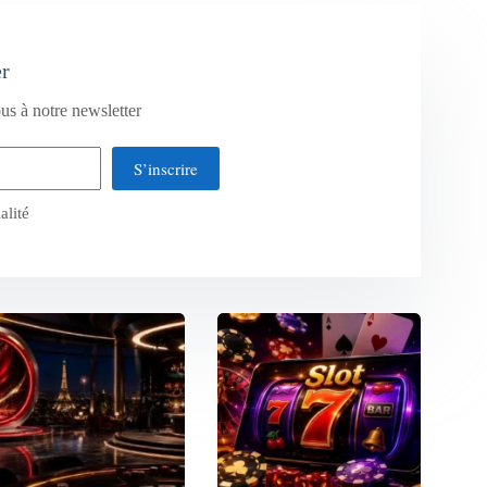
er
us à notre newsletter
S’inscrire
alité