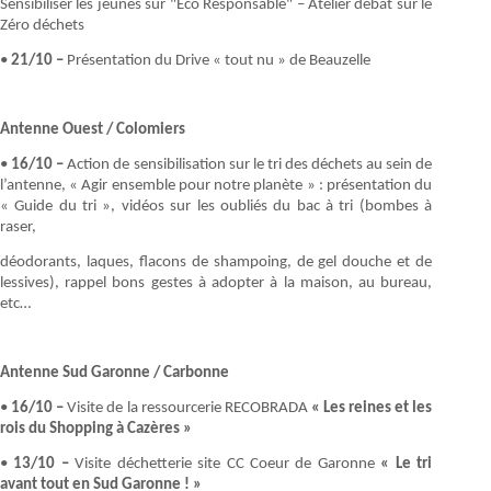
Sensibiliser les jeunes sur "Eco Responsable" – Atelier débat sur le
Zéro déchets
•
21/10 –
Présentation du Drive « tout nu » de Beauzelle
Antenne Ouest / Colomiers
•
16/10 –
Action de sensibilisation sur le tri des déchets au sein de
l’antenne, « Agir ensemble pour notre planète » : présentation du
« Guide du tri », vidéos sur les oubliés du bac à tri (bombes à
raser,
déodorants, laques, flacons de shampoing, de gel douche et de
lessives), rappel bons gestes à adopter à la maison, au bureau,
etc…
Antenne Sud Garonne / Carbonne
•
16/10 –
Visite de la ressourcerie RECOBRADA
« Les reines et les
rois du Shopping à Cazères »
•
13/10 –
Visite déchetterie site CC Coeur de Garonne
« Le tri
avant tout en Sud Garonne ! »