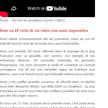
Hoze – Au feu les pompiers (Lyrics vidéo)
Hoze un EP riche de six tubes tous aussi imparables
Hoze séduit instantanément dès les premières notes de son EP
intitulé Hoze et riche de six tubes tous aussi imparables.
Avec son premier EP, Hoze déboule dans le paysage de la pop
française avec sa gouaille, son sourire, son énergie et ses
influences diverses. De sonorités orientales en gimmicks
hispaniques, ses sons donnent le smile et s'avèrent un cocktail
contagieux. Cet EP est une véritable vague de fraîcheur pop
électro, avec une french touch qui interpelle même outre manche.
Hoze a les oreilles grandes ouvertes, et dévoile dans sa playlist
aussi bien Benjamin Biolay, que Billie Eilish ou Yungblud… Sa pop
française se nourrit aussi bien des meilleurs paroliers de chez nous
que des hits anglo-saxons.
En tous cas, 17 min, la durée de ce premier maxi, c’est juste assez