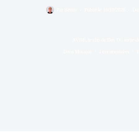
Par
Bernie
Publié le
16/10/2020
Da
AVBE, le clip de Day O | sortie
Dans
Musique
4 commentaires
T