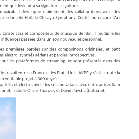
miers concerts avec des ensembles classique à travers l’Europe. Il
ument qui deviendra sa signature: la guitare.
 musical. Il développe rapidement des collaborations avec des
ue le Lincoln Hall, le Chicago Symphony Center ou encore l’Art
riste Jazz et compositeur de musique de film, il multiplie les
es influences passées dans un son nouveau et personnel.
ses premières paroles sur des compositions originales, et bâtit
s électro, synthés aériens et paroles introspectives.
s sur les plateformes de streaming, et sont présentés dans des
e travail entre la France et les Etats-Unis. AVBE y réalise toute la
 un véritable projet à 360 degrés.
p, folk, et électro, avec des collaborations avec entre autres Sam
one), Isabelle Olivier (harpe), et David Paycha (batterie).