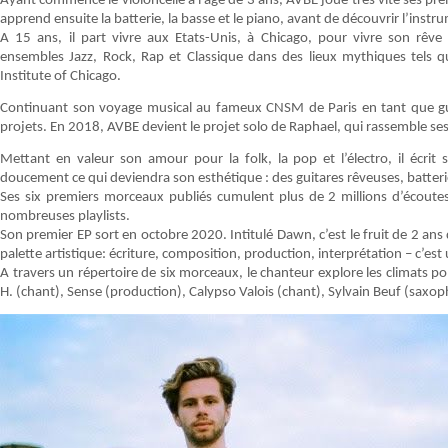
Ayant commencé le violoncelle à l’âge de 3 ans, AVBE joue très vite ses pre
apprend ensuite la batterie, la basse et le piano, avant de découvrir l’instr
A 15 ans, il part vivre aux Etats-Unis, à Chicago, pour vivre son rêve
ensembles Jazz, Rock, Rap et Classique dans des lieux mythiques tels q
Institute of Chicago.
Continuant son voyage musical au fameux CNSM de Paris en tant que guita
projets. En 2018, AVBE devient le projet solo de Raphael, qui rassemble s
Mettant en valeur son amour pour la folk, la pop et l’électro, il écrit 
doucement ce qui deviendra son esthétique : des guitares rêveuses, batterie
Ses six premiers morceaux publiés cumulent plus de 2 millions d’écoute
nombreuses playlists.
Son premier EP sort en octobre 2020. Intitulé Dawn, c’est le fruit de 2 ans d
palette artistique: écriture, composition, production, interprétation – c’est
A travers un répertoire de six morceaux, le chanteur explore les climats po
H. (chant), Sense (production), Calypso Valois (chant), Sylvain Beuf (saxoph