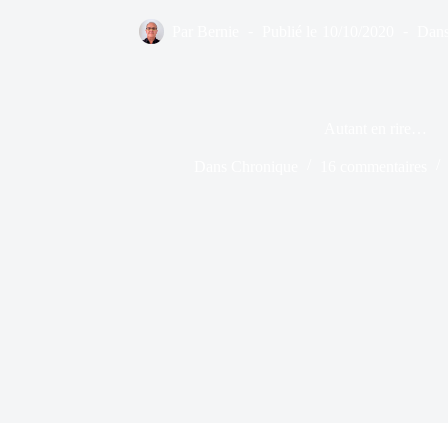
Par
Bernie
Publié le
10/10/2020
Dan
Autant en rire…
Dans
Chronique
16 commentaires