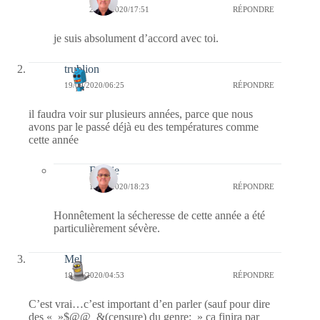
20/09/2020/17:51
RÉPONDRE
je suis absolument d’accord avec toi.
trublion
19/09/2020/06:25
RÉPONDRE
il faudra voir sur plusieurs années, parce que nous
avons par le passé déjà eu des températures comme
cette année
Bernie
19/09/2020/18:23
RÉPONDRE
Honnêtement la sécheresse de cette année a été
particulièrement sévère.
Mel
19/09/2020/04:53
RÉPONDRE
C’est vrai…c’est important d’en parler (sauf pour dire
des « »$@@_&(censure) du genre: » ça finira par