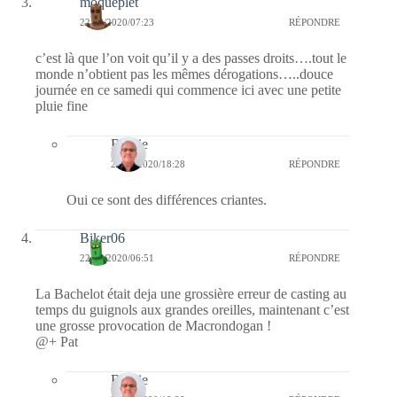
moqueplet
22/08/2020/07:23
RÉPONDRE
c’est là que l’on voit qu’il y a des passes droits….tout le
monde n’obtient pas les mêmes dérogations…..douce
journée en ce samedi qui commence ici avec une petite
pluie fine
Bernie
22/08/2020/18:28
RÉPONDRE
Oui ce sont des différences criantes.
Biker06
22/08/2020/06:51
RÉPONDRE
La Bachelot était deja une grossière erreur de casting au
temps du guignols aux grandes oreilles, maintenant c’est
une grosse provocation de Macrondogan !
@+ Pat
Bernie